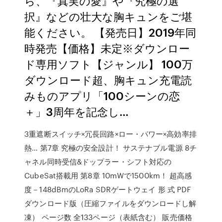
ら、『真実の愛』や『究極の選
択』などの壮大な胸キュンをご堪
能ください。 【発売日】2019年同
時発売【価格】未定※ダウンロー
ド専用ソフト【ジャンル】 100万
ダウンロード超、胸キュン充電読
みものアプリ「100シーンの恋
＋」3周年を記念し…
3重遮断スイッチ×冗長回路×ロー・パワー×高効率排
熱… 第7章 究極の安全設計！ サステナブル電源 8チ
ャネル同時受信&ドップラー・シフト対応の
CubeSat搭載用 第8章 10mWで1500km！ 超高感
度－148dBmのLoRa SDRゲートウェイ 形 式 PDF
ダウンロード版（圧縮ファイルをダウンロードし解
凍） ページ数 全133ページ（表紙含む） 販売価格