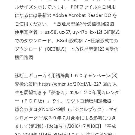
ルサイズを示しています。 PDFファイルをご利用
になるには最新の Adobe Acrobat Reader DC を
ご使用ください。 ＊放送局型第3号受信機回路図
使用真空管 ： uz-58, uz-57, uy-47b, kx-12f GIF形式
でのダウンロード、 BSch形式をLZH圧縮形式での
ダウンロード（CE3形式） ＊放送局型第123号受信
機回路図
診断士ギョーカイ用語辞典１５０キャンペーン (3)
究極の質問 https://amzn.to/2IXqLVL. 227 回の 人
生を展望できる「夢をカナエル！２０年間カレンダ
ー（ＰＤＦ版）」です。 ミツトヨ精密測定機器・
総合カタログNo.13-49版（デジタルブック）. マイ
クロメータ 平成３０年７月豪雨による影響につき
まして(第3報) · [お知らせ/2018年7月18日] 「平成
30 2019年7月4日 PDF版はこちら 注目の第2弾は