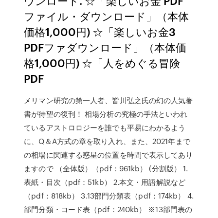
ウンロード. ☆「楽しいお金 PDF
ファイル・ダウンロード」（本体
価格1,000円) ☆「楽しいお金3
PDFファダウンロード」（本体価
格1,000円) ☆「人をめぐる冒険
PDF
メリマン研究の第一人者、皆川弘之氏の幻の人気著
書が待望の復刊！ 相場分析の究極の手法といわれ
ているアストロロジーを誰でも平易にわかるよう
に、Q＆A方式の章を取り入れ、また、2021年まで
の相場に関連する惑星の位置を時間で表示してあり
ますので （全体版）（pdf：961kb） (分割版） 1.
表紙・目次（pdf：51kb） 2.本文・用語解説など
（pdf：818kb） 3.13部門分類表（pdf：174kb） 4.
部門分類・コード表（pdf：240kb） ※13部門表の