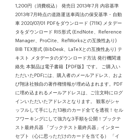
1,200円（消費税込） 発売日 2013年7月 内容基準
2013年7月時点の道路運送車両法の保安基準・自動
車 2020/07/01 PDFをダウンロード (711K) メタデー
タをダウンロード RIS形式 (EndNote、Reference
Manager、ProCite、RefWorksとの互換性あり)
BIB TEX形式 (BibDesk、LaTeXとの互換性あり) テ
キスト メタデータのダウンロード方法 発行機関連
絡先 本製品は電子書籍【PDF版】です。 ご購入い
ただいたPDFには、購入者のメールアドレス、およ
び翔泳社独自の著作権情報が埋め込まれます。PDF
に埋め込まれるメールアドレスは、ご注文時にログ
インいただいたアドレスとなります。 観客がシャ
ッフルして手にした13枚のカード全てを透視！セル
フワーキングにして強力な3手順を公開！ブックテ
スト最終兵器 「ブックテスト最終兵器」インター
セプト（心に思っただけのカードを当てる） 「イ