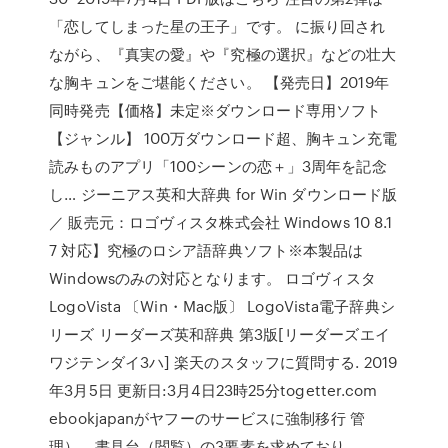
「恋してしまった星の王子」です。 に振り回され
ながら、『真実の愛』や『究極の選択』などの壮大
な胸キュンをご堪能ください。 【発売日】2019年
同時発売【価格】未定※ダウンロード専用ソフト
【ジャンル】 100万ダウンロード超、胸キュン充電
読みものアプリ「100シーンの恋＋」3周年を記念
し… ジーニアス英和大辞典 for Win ダウンロード版
／ 販売元：ロゴヴィスタ株式会社 Windows 10 8.1
7 対応】究極のロシア語辞典ソフト※本製品は
Windowsのみの対応となります。 ロゴヴィスタ
LogoVista 〔Win・Mac版〕 LogoVista電子辞典シ
リーズ リーダーズ英和辞典 第3版[リーダーズエイ
ワジテンダイ3ハ] 楽天のスタッフに質問する. 2019
年3月5日 更新日:3月4日23時25分togetter.com
ebookjapanがヤフーのサービスに強制移行 管
理）、書見台（閲覧）の3要素を求めており、