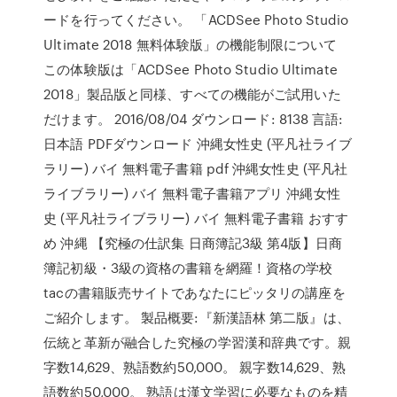
ードを行ってください。 「ACDSee Photo Studio
Ultimate 2018 無料体験版」の機能制限について
この体験版は「ACDSee Photo Studio Ultimate
2018」製品版と同様、すべての機能がご試用いた
だけます。 2016/08/04 ダウンロード: 8138 言語:
日本語 PDFダウンロード 沖縄女性史 (平凡社ライブ
ラリー) バイ 無料電子書籍 pdf 沖縄女性史 (平凡社
ライブラリー) バイ 無料電子書籍アプリ 沖縄女性
史 (平凡社ライブラリー) バイ 無料電子書籍 おすす
め 沖縄 【究極の仕訳集 日商簿記3級 第4版】日商
簿記初級・3級の資格の書籍を網羅！資格の学校
tacの書籍販売サイトであなたにピッタリの講座を
ご紹介します。 製品概要:『新漢語林 第二版』は、
伝統と革新が融合した究極の学習漢和辞典です。親
字数14,629、熟語数約50,000。 親字数14,629、熟
語数約50,000。 熟語は漢文学習に必要なものを精