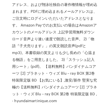
アドレス、および翔泳社独自の著作権情報が埋め込
まれます。PDFに埋め込まれるメールアドレスは、
ご注文時にログインいただいたアドレスとなりま
す。 Amazon Payでのお支払いの場合はAmazonア
カウントのメールアドレス 上記学習用無料ダウン
ロード音声より速い速度で朗読した音声。 2)「物
語『子犬売ります』」の英文朗読音声(pdfと
mp3)。本書収録の英文よりも少し長めの「心温ま
る物語」をご用意しました。 3)「スラッシュ記入
用シート」(pdf)。 【送料無料】バンダイナムコア
ーツ [2] プラネット・ウィズ Blu－ray BOX 第2巻
特装限定版 BD 【お気にいる】,激安/新作 堅実な究
極の【送料無料】バンダイナムコアーツ [2] プラネ
ット・ウィズ Blu－ray BOX 第2巻 特装限定版 BD ,
- hyundaimartinique.com