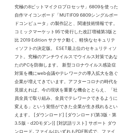
究極の8ビットマイクロプロセッサ」6809を使った
自作マイコンボード「MUTIF09 6809シングルボー
ドコンピュータ」の製作記と、関連技術情報です。
コミックマーケット95で発行した改訂増補第3版と
比 2019 Edition サクサク動く、軽快なセキュリテ
ィソフトの決定版。 ESET最上位のセキュリティソ
フト。究極のアンチウイルスでウイルス対策であな
たのPCを防御します。 新型コロナウイルス感染症
対策を機にweb会議やテレワークの導入拡大を急ぐ
企業が増えてきています。アフターコロナの時代を
見据えれば、今の現状を重要な機会ととらえ、「社
員全員で取り組み、全員でテレワークできるように
変える」という覚悟ができた企業が生き残れるとい
えます。 [ダウンロード] [ダウンロード(第3版・第
3.5版・d20モダン)] [対訳語リスト] サポート ダウ
ンロード. ファイルはいずれもPDF形式で、ファイ