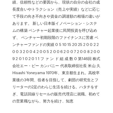
績、信頼性などの要因から、現状の自分の会社の成
長度合いやトラクション（売上や実績）などに応じ
て手段の向き不向きや資金の調達額の相場の違いが
あります。 新しい日本版イノベーション・システ
ムの構築 ベンチャー起業後に民間投資を呼び込め
ず、 ベンチャー初期段階のファイナンスに苦慮 ベ
ンチャーファンドの実績 0 5 10 15 20 25 2 0 0 2 2
0 0 3 2 0 0 4 2 0 0 5 2 0 0 6 2 0 0 7 2 0 0 8 2 0 0
9 2 0 1 0 2 0 1 1 フ ァ ン ド 組 成 数 0 第146回 株式
会社エー・ピー カンパニー 代表取締役社長 米山 久
Hisashi Yoneyama 1970年、東京都生まれ。高校卒
業後の3年間、役者を目指して、劇団の研究生とフ
リーターの2足のわらじ生活を続ける。ハタチをす
ぎ、電話回線リセールの販売代理店に就職。初めて
の営業職ながら、努力を続け、知恵