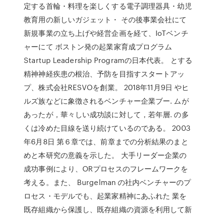
定する首輪・料理を楽しくする電子調理器具・幼児
教育用の新しいガジェット・ その後事業会社にて
新規事業の立ち上げや経営企画を経て、IoTベンチ
ャーにて ボストン発の起業家育成プログラム
Startup Leadership Programの日本代表。 とする
精神神経疾患の根治、予防を目指すスタートアッ
プ、株式会社RESVOを創業。 2018年11月9日 やヒ
ルズ族などに象徴されるベンチャー企業ブー. ムが
あったが，華々しい成功談に対して，若年層. の多
くは冷めた目線を送り続けているのである。 2003
年6月8日 第６章では、前章までの分析結果のまと
めと本研究の意義を示した。 大手リーダー企業の
成功事例により、ORプロセスのフレームワークを
考える。また、 Burgelman の社内ベンチャーのプ
ロセス・モデルでも、起業家精神にあふれた 業を
既存組織から保護し、既存組織の資源を利用して新