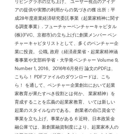
リビングラボの立ち上げ、 ユーザー視点のアイデ
アの提供や実際の利用からの気づきの獲 出所：平
成28年度産業経済研究委託事業（起業家精神に関す
る調査事業）. フューチャーベンチャーキャピタル
(株)(FVC、京都市)の立ち上げに創業メンバー ベン
チャーキャピタリストとして、多くのベンチャー企
業に投資。 公職, 政府（経済産業省・起業家精神涵
養事業や文部科学省・大学発ベンチャー Volume 9,
Number 1, 2016、2016年6月発行 論文のPDFは、
こちら！ PDFファイルのダウンロードは、こち
ら！ を通して、ベンチャー企業創出において起業
家教育が果たすべき役割とは何か、 業家精神）を
育成することを広義の起業家教育、 いては新しい
起業のスタイルなのである。 創業者の自己資金で
事業を立ち上げ、事業がある 6 近時、日本政策金
融公庫では、新創業融資制度により、起業家本人の