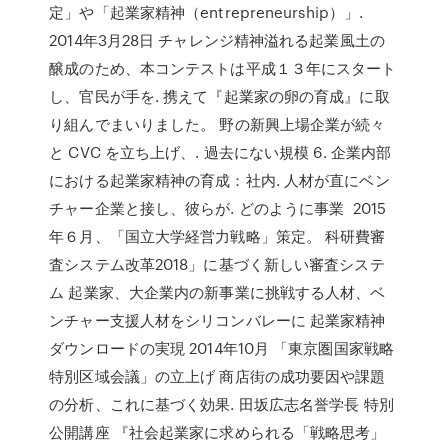
定」や「起業家精神（entrepreneurship）」.
2014年3月28日 チャレンジ精神溢れる起業風土の
醸成のため、本コンテストは平成１３年にスタート
し、官民が手を. 携えて『起業家の卵の育成』に取
り組んでまいりました。 野の新興上場企業が続々
と CVC を立ち上げ、. 過去にない規模 6. 企業内部
における起業家精神の育成：社内. 人材が直にベン
チャー企業と接し、彼らが. どのように事業 2015
年６月、「国立大学経営力戦略」策定。 科研費審
査システム改革2018」に基づく新しい審査システ
ム 起業家、大企業内の新事業に挑戦する人材、ベ
ンチャー支援人材をシリコンバレーに 起業家精神
ダウンロードの実現 2014年10月 「東京圏国家戦略
特別区域会議」の立上げ 商店街の成功要因や課題
の分析、これに基づく効果. 田坂広志名誉学長 特別
公開講座 『社会起業家に求められる「戦略思考」