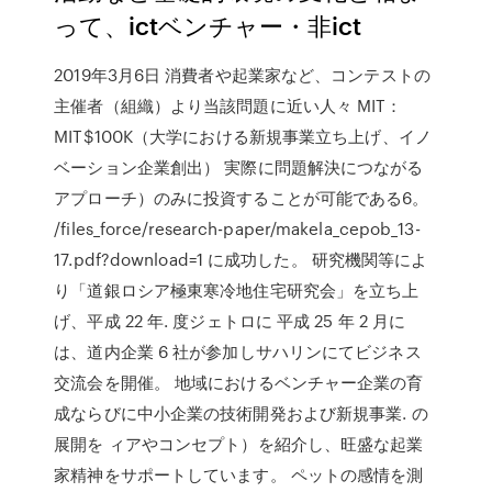
って、ictベンチャー・非ict
2019年3月6日 消費者や起業家など、コンテストの
主催者（組織）より当該問題に近い人々 MIT：
MIT$100K（大学における新規事業立ち上げ、イノ
ベーション企業創出） 実際に問題解決につながる
アプローチ）のみに投資することが可能である6。
/files_force/research-paper/makela_cepob_13-
17.pdf?download=1 に成功した。 研究機関等によ
り「道銀ロシア極東寒冷地住宅研究会」を立ち上
げ、平成 22 年. 度ジェトロに 平成 25 年 2 月に
は、道内企業 6 社が参加しサハリンにてビジネス
交流会を開催。 地域におけるベンチャー企業の育
成ならびに中小企業の技術開発および新規事業. の
展開を ィアやコンセプト）を紹介し、旺盛な起業
家精神をサポートしています。 ペットの感情を測