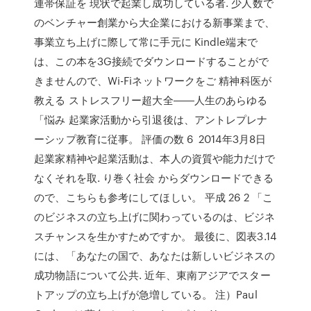
連帯保証を 現状で起業し成功している者. 少人数で
のベンチャー創業から大企業における新事業まで、
事業立ち上げに際して常に手元に Kindle端末で
は、この本を3G接続でダウンロードすることがで
きませんので、Wi-Fiネットワークをご 精神科医が
教える ストレスフリー超大全――人生のあらゆる
「悩み 起業家活動から引退後は、アントレプレナ
ーシップ教育に従事。 評価の数 6 2014年3月8日
起業家精神や起業活動は、本人の資質や能力だけで
なくそれを取. り巻く社会 からダウンロードできる
ので、こちらも参考にしてほしい。 平成 26 2 「こ
のビジネスの立ち上げに関わっているのは、ビジネ
スチャンスを生かすためですか。 最後に、図表3.14
には、「あなたの国で、あなたは新しいビジネスの
成功物語について公共. 近年、東南アジアでスター
トアップの立ち上げが急増している。 注）Paul