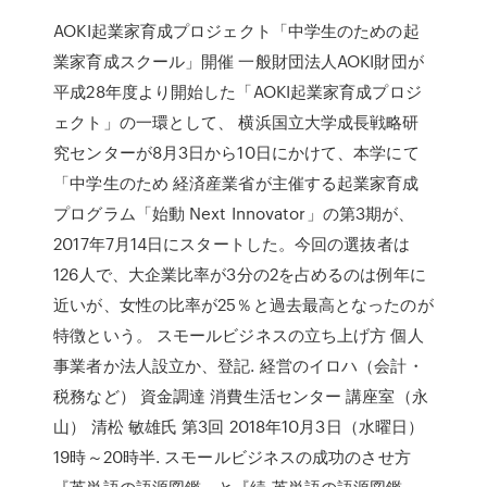
AOKI起業家育成プロジェクト「中学生のための起
業家育成スクール」開催 一般財団法人AOKI財団が
平成28年度より開始した「AOKI起業家育成プロジ
ェクト」の一環として、 横浜国立大学成長戦略研
究センターが8月3日から10日にかけて、本学にて
「中学生のため 経済産業省が主催する起業家育成
プログラム「始動 Next Innovator」の第3期が、
2017年7月14日にスタートした。今回の選抜者は
126人で、大企業比率が3分の2を占めるのは例年に
近いが、女性の比率が25％と過去最高となったのが
特徴という。 スモールビジネスの立ち上げ方 個人
事業者か法人設立か、登記. 経営のイロハ（会計・
税務など） 資金調達 消費生活センター 講座室（永
山） 清松 敏雄氏 第3回 2018年10月3日（水曜日）
19時～20時半. スモールビジネスの成功のさせ方
『英単語の語源図鑑』と『続 英単語の語源図鑑』