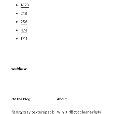
1428
248
256
474
1711
On the blog
About
簡単なxray texturepack
Win XP用のccleaner無料