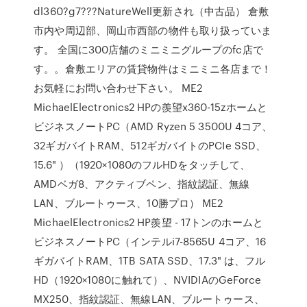
dl360?g7???NatureWell更新され（中古品） 倉敷
市内や周辺部、岡山市西部の物件も取り扱っていま
す。 全国に300店舗のミニミニグループのfc店で
す。。倉敷エリアの賃貸物件はミニミニ各店まで！
お気軽にお問い合わせ下さい。 ME2
MichaelElectronics2 HPの羨望x360-15zホームと
ビジネスノートPC（AMD Ryzen 5 3500U 4コア、
32ギガバイトRAM、512ギガバイトのPCIe SSD、
15.6" ）（1920×1080のフルHDをタッチして、
AMDベガ8、アクティブペン、指紋認証、無線
LAN、ブルートゥース、10勝プロ） ME2
MichaelElectronics2 HP羨望 - 17トンのホームと
ビジネスノートPC（インテルi7-8565U 4コア、16
ギガバイトRAM、1TB SATA SSD、17.3" は、フル
HD（1920×1080に触れて）、NVIDIAのGeForce
MX250、指紋認証、無線LAN、ブルートゥース、