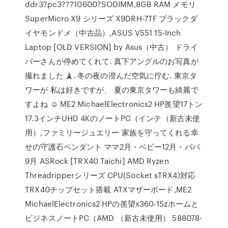
ddr3?pc3???10600?SODIMM,8GB RAM メモリ
SuperMicro X9 シリーズ X9DRH-7TF ブラックダ
イヤモンドメ（中古品）,ASUS V551 15-Inch
Laptop [OLD VERSION] by Asus（中古） ドライ
バーさんが停めてくれて. 真下アングルのお写真が
撮れました 🗼. 冬の夜の澄んだ空気に佇む. 東京タ
ワーが 私は好きですが、 夏の東京タワーも綺麗で
すよね ☺️ ME2 MichaelElectronics2 HP羨望17トン
17.3インチUHD 4KのノートPC（インテ（新古未使
用）,ファミリージュエリー 家族を守ってくれる幸
せの守護石ペンダント ママ2月・ベビー12月・パパ
9月 ASRock [TRX40 Taichi] AMD Ryzen
Threadripperシリーズ CPU(Socket sTRX4)対応
TRX40チップセット搭載 ATXマザーボード,ME2
MichaelElectronics2 HPの羨望x360-15zホームと
ビジネスノートPC（AMD （新古未使用） 588078-