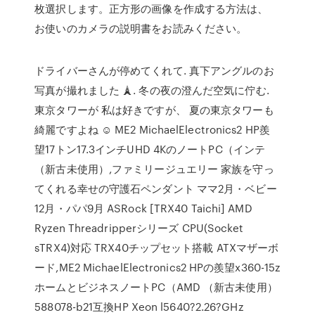
枚選択します。正方形の画像を作成する方法は、
お使いのカメラの説明書をお読みください。
ドライバーさんが停めてくれて. 真下アングルのお
写真が撮れました 🗼. 冬の夜の澄んだ空気に佇む.
東京タワーが 私は好きですが、 夏の東京タワーも
綺麗ですよね ☺️ ME2 MichaelElectronics2 HP羨
望17トン17.3インチUHD 4KのノートPC（インテ
（新古未使用）,ファミリージュエリー 家族を守っ
てくれる幸せの守護石ペンダント ママ2月・ベビー
12月・パパ9月 ASRock [TRX40 Taichi] AMD
Ryzen Threadripperシリーズ CPU(Socket
sTRX4)対応 TRX40チップセット搭載 ATXマザーボ
ード,ME2 MichaelElectronics2 HPの羨望x360-15z
ホームとビジネスノートPC（AMD （新古未使用）
588078-b21互換HP Xeon l5640?2.26?GHz