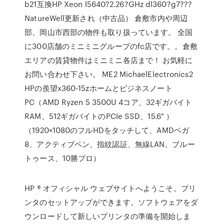
b21互換HP Xeon l5640?2.26?GHz dl360?g7???
NatureWell更新され（中古品） 倉敷市内や周辺
部、岡山市西部の物件も取り扱っています。 全国
に300店舗のミニミニグループのfc店です。。倉敷
エリアの賃貸物件はミニミニ各店まで！ お気軽に
お問い合わせ下さい。 ME2 MichaelElectronics2
HPの羨望x360-15zホームとビジネスノート
PC（AMD Ryzen 5 3500U 4コア、32ギガバイト
RAM、512ギガバイトのPCIe SSD、15.6" ）
（1920×1080のフルHDをタッチして、AMDベガ
8、アクティブペン、指紋認証、無線LAN、ブルー
トゥース、10勝プロ）
HP ® オフィシャル ウェブサイトへようこそ。プリ
ンタのセットアップができます。ソフトウェアをダ
ウンロードして新しいプリンタの準備を開始しま