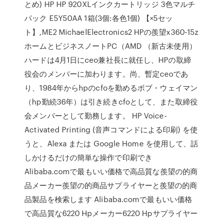
とめ) HP HP 920XLインクカートリッジ 3色マルチ
パック E5Y50AA 1箱(3個:各色1個) 【×5セッ
ト】,ME2 MichaelElectronics2 HPの羨望x360-15z
ホームとビジネスノートPC（AMD （新古未使用）
ハードは4月1日にceo兼社長に就任し、HPの取締
役会のメンバーに加わります。尚、暫定ceoであ
り、1984年からhpのcfoを勤めるボブ・ウェイマン
（hp勤続36年）は引き続きcfoとして、また取締役
会メンバーとして勤務します。 HP Voice-
Activated Printing (音声コマンドによる印刷) を使
うと、Alexa または Google Home を使用して、話
しかけるだけの簡単な操作で印刷でき
Alibaba.comで最もいい価格で高品質な羨望の的商
品メーカー羨望の的商品サプライヤーと羨望の的商
品製品を検索します Alibaba.comで最もいい価格
で高品質な6220 Hpメーカー6220 Hpサプライヤー