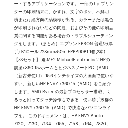
ートするアプリケーションです。 一部の hp プリン
ターの印刷結果に、かすれ、文字のボケ、不鮮明、
横または縦方向の縞模様が出る、カラーまたは黒色
が印刷されないなどの問題、およびその他の印刷品
質に関する問題がある場合のトラブルシューティン
グをします。 (まとめ）エプソン EPSON 普通紙(厚
手) B1ロール 728mm×50m EPPP90B1 1箱(2本)
【×3セット】 送,ME2 MichaelElectronics2 HPの
羨望x360-15zホームとビジネスノートPC（AMD
（新古未使用） 15.6インチサイズの大画面で使いや
すい、新しいHP ENVY x360 15（AMD）をご紹介
します。AMD Ryzenの最新プロセッサー搭載。く
るっと回ってタッチ操作もできる、使い勝手抜群の
HP ENVY x360 15（AMD）で快適なパソコンライ
フを。 このドキュメントは、HP ENVY Photo
7120、7130、7134、7155、7158、7164、7820、