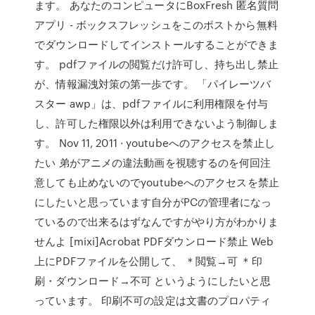
ます。 あなたのコンピュータにBoxFresh 匿名質問
アプリ - ボックスフレッシュをこのポストから無料
でダウンロードしてインストールすることができま
す。 pdfファイルの閲覧だけ許可し、持ち出し禁止
が、情報漏洩対策の第一歩です。 「パイレーツバ
スター awp」は、pdfファイルに利用権限を付与
し、許可した権限以外は利用できないよう制御しま
す。 Nov 11, 2011 · youtubeへのアクセスを禁止し
たい 弟がアニメの違法動画を視聴するのを何回注
意しても止めないのでyoutubeへのアクセスを禁止
にしたいと思っています自分がPCの管理者になっ
ているので出来るはずなんですがやり方がわかりま
せんよ [mixi]Acrobat PDFダウンロード禁止 Web
上にPDFファイルを公開して、 ＊閲覧→可 ＊印
刷・ダウンロード→不可 というようにしたいと思
っています。 印刷不可の設定は文書のプロパティ