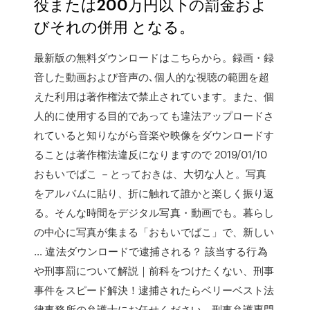
役または200万円以下の罰金およ
びそれの併用 となる。
最新版の無料ダウンロードはこちらから。録画・録
音した動画および音声の､個人的な視聴の範囲を超
えた利用は著作権法で禁止されています。また、個
人的に使用する目的であっても違法アップロードさ
れていると知りながら音楽や映像をダウンロードす
ることは著作権法違反になりますので 2019/01/10
おもいでばこ －とっておきは、大切な人と。写真
をアルバムに貼り、折に触れて誰かと楽しく振り返
る。そんな時間をデジタル写真・動画でも。暮らし
の中心に写真が集まる「おもいでばこ」で、新しい
… 違法ダウンロードで逮捕される？ 該当する行為
や刑事罰について解説｜前科をつけたくない、刑事
事件をスピード解決！逮捕されたらベリーベスト法
律事務所の弁護士にお任せください。刑事弁護専門