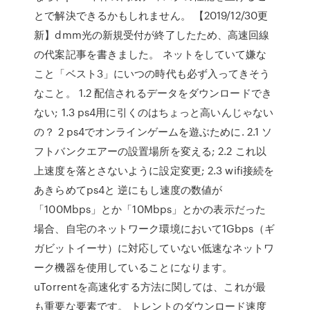
とで解決できるかもしれません。 【2019/12/30更
新】dmm光の新規受付が終了したため、高速回線
の代案記事を書きました。 ネットをしていて嫌な
こと「ベスト3」にいつの時代も必ず入ってきそう
なこと。 1.2 配信されるデータをダウンロードでき
ない; 1.3 ps4用に引くのはちょっと高いんじゃない
の？ 2 ps4でオンラインゲームを遊ぶために. 2.1 ソ
フトバンクエアーの設置場所を変える; 2.2 これ以
上速度を落とさないように設定変更; 2.3 wifi接続を
あきらめてps4と 逆にもし速度の数値が
「100Mbps」とか「10Mbps」とかの表示だった
場合、自宅のネットワーク環境において1Gbps（ギ
ガビットイーサ）に対応していない低速なネットワ
ーク機器を使用していることになります。
uTorrentを高速化する方法に関しては、これが最
も重要な要素です。 トレントのダウンロード速度